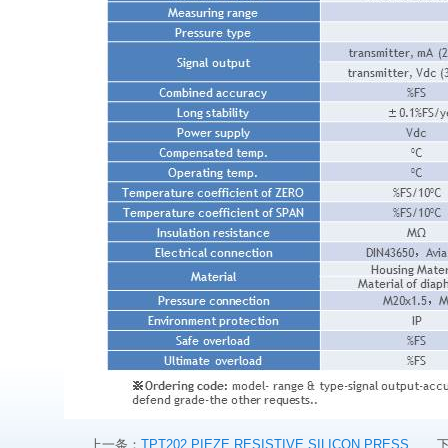
上一条：
TPT202 PIEZE RESISTIVE SILICON PRESS