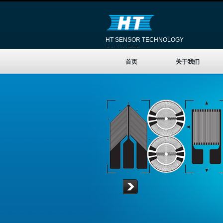
HT SENSOR TECHNOLOGY
CO.,LIMITED
首页
关于我们