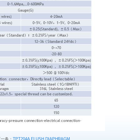
下一条：
TPT204A FLUSH DIAPHRAGM