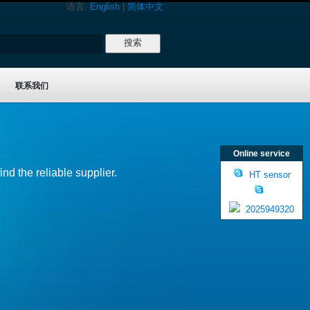
语言:
English
|
简体中文
联系我们
Online service
nd the reliable supplier.
HT sensor
2025949320